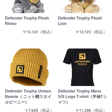
Defender Trophy Plush
Defender Trophy Plush
Rhino
Lion
￥10,120（税込）
￥10,120（税込）
Defender Trophy Unisex
Defender Trophy Mens
Beanie（ ニット帽スタイ
S/S Logo T-shirt（半袖Tシ
ルビーニー）
ャツ）
￥7,928（税込）
￥11,396（税込）